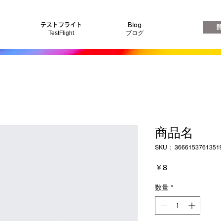
テストフライト
Blog
TestFlight
ブログ
商品名
SKU： 3666153761351
価
￥8
格
数量
*