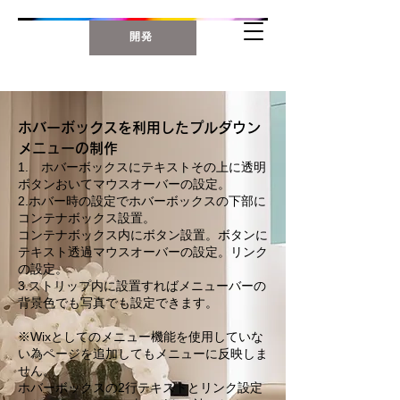
開発
ホバーボックスを利用したプルダウン
メニューの制作
1. ホバーボックスにテキストその上に透明
ボタンおいてマウスオーバーの設定。
2.ホバー時の設定でホバーボックスの下部に
コンテナボックス設置。
コンテナボックス内にボタン設置。ボタンに
テキスト透過マウスオーバーの設定。リンク
の設定。
3.ストリップ内に設置すればメニューバーの
背景色でも写真でも設定できます。
※Wixとしてのメニュー機能を使用していな
い為ページを追加してもメニューに反映しま
せん。
ホバーボックスの2行テキストとリンク設定